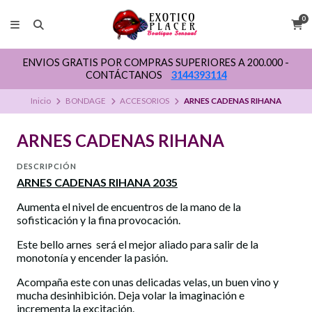
0
ENVIOS GRATIS POR COMPRAS SUPERIORES A 200.000 -
CONTÁCTANOS
3144393114
Inicio
BONDAGE
ACCESORIOS
ARNES CADENAS RIHANA
ARNES CADENAS RIHANA
DESCRIPCIÓN
ARNES CADENAS RIHANA 2035
Aumenta el nivel de encuentros de la mano de la
sofisticación y la fina provocación.
Este bello arnes
será el mejor aliado para salir de la
monotonía y encender la pasión.
Acompaña este con unas delicadas velas, un buen vino y
mucha desinhibición. Deja volar la imaginación e
incrementa la excitación.