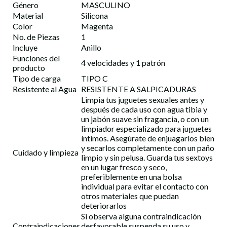
Género
MASCULINO
Material
Silicona
Color
Magenta
No. de Piezas
1
Incluye
Anillo
Funciones del
4 velocidades y 1 patrón
producto
Tipo de carga
TIPO C
Resistente al Agua
RESISTENTE A SALPICADURAS
Limpia tus juguetes sexuales antes y
después de cada uso con agua tibia y
un jabón suave sin fragancia, o con un
limpiador especializado para juguetes
íntimos. Asegúrate de enjuagarlos bien
y secarlos completamente con un paño
Cuidado y limpieza
limpio y sin pelusa. Guarda tus sextoys
en un lugar fresco y seco,
preferiblemente en una bolsa
individual para evitar el contacto con
otros materiales que puedan
deteriorarlos
Si observa alguna contraindicación
Contraindicaciones
desfavorable suspenda su uso y