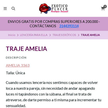
0
ENVIOS GRATIS POR COMPRAS SUPERIORES A 200.000 -
CONTÁCTANOS
3144393114
Inicio
LENCERÍA PARA ELLA
TRAJES ERÓTICOS
TRAJE AMELIA
TRAJE AMELIA
DESCRIPCIÓN
AMELIA 3363
Talla: Única
Cuando usamos lencería nos sentimos capaces de volver
loca a nuestra pareja, sin necesidad de andar apagando
luces ni tapándonos con la sábana, al final se trata de
atreverse, de darte permiso a ti misma para incrementar tu
sensualidad.