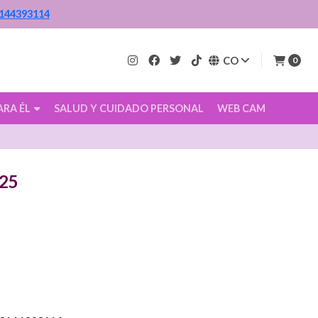
144393114
CO
0
ARA ÉL
SALUD Y CUIDADO PERSONAL
WEB CAM
25