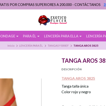
RATIS POR COMPRAS SUPERIORES A 200.000 - CONTÁCTANOS
3
BONDAGE
PARA ÉL
LENCERÍA PARA ELLA
LENCERÍA P
Inicio
LENCERÍA PARA ÉL
TANGAS Y BRIEF
TANGA AROS 3825
TANGA AROS 38
DESCRIPCIÓN
TANGA AROS 3825
Tanga talla única
Color rojo y negro