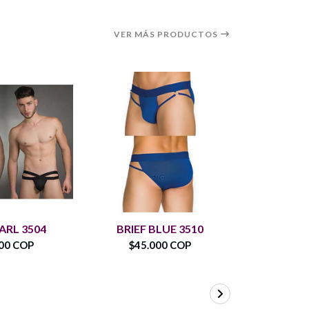
VER MÁS PRODUCTOS
ARL 3504
BRIEF BLUE 3510
TANGA EL
00 COP
$45.000 COP
$50.