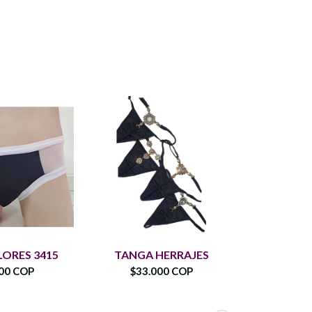
LORES 3415
TANGA HERRAJES
SUSPENS
00 COP
$33.000 COP
$35.