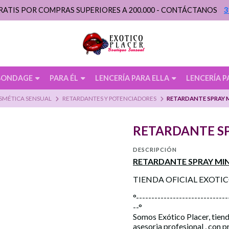
RATIS POR COMPRAS SUPERIORES A 200.000 - CONTÁCTANOS
3
BONDAGE
PARA ÉL
LENCERÍA PARA ELLA
LENCERÍA P
SMÉTICA SENSUAL
RETARDANTES Y POTENCIADORES
RETARDANTE SPRAY
RETARDANTE S
DESCRIPCIÓN
RETARDANTE SPRAY M
TIENDA OFICIAL EXOTI
°------------------------------
--°
Somos Exótico Placer, tiend
asesoria profesional , con 