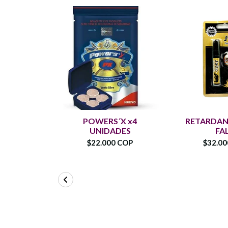
POWERS´X x4
RETARDAN
UNIDADES
FA
$22.000 COP
$32.0