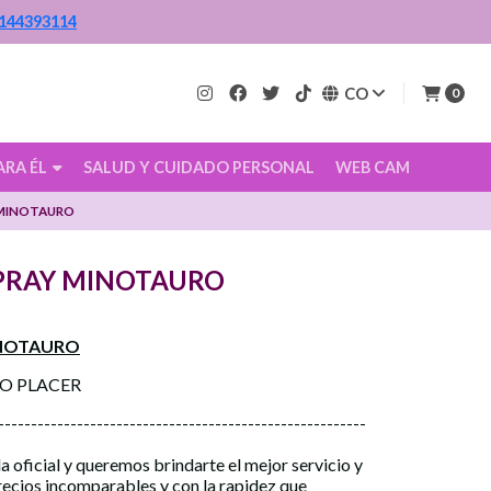
144393114
CO
0
ARA ÉL
SALUD Y CUIDADO PERSONAL
WEB CAM
 MINOTAURO
PRAY MINOTAURO
INOTAURO
CO PLACER
--------------------------------------------------------
a oficial y queremos brindarte el mejor servicio y
precios incomparables y con la rapidez que