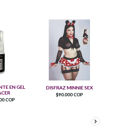
TE EN GEL
CONDO
DISFRAZ MINNIE SEX
ACER
VITALIS
$90.000 COP
00 COP
$15.