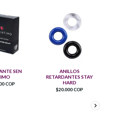
ANTE SEN
ANILLOS
RHINO S
TIMO
RETARDANTES STAY
$30.
HARD
00 COP
$20.000 COP