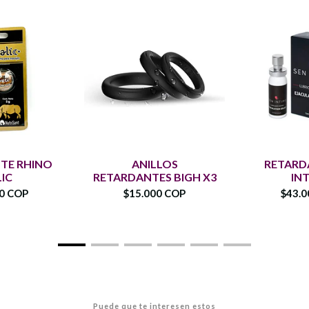
TE RHINO
ANILLOS
RETARD
LIC
RETARDANTES BIGH X3
IN
00 COP
$15.000 COP
$43.0
Puede que te interesen estos