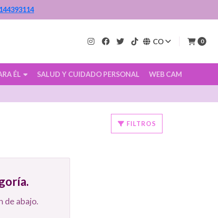
144393114
CO
0
ARA ÉL
SALUD Y CUIDADO PERSONAL
WEB CAM
FILTROS
goría.
 de abajo.