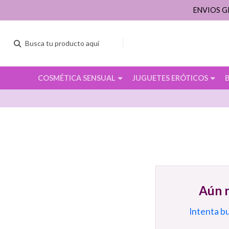
ENVIOS G
COSMÉTICA SENSUAL
JUGUETES ERÓTICOS
Aún n
Intenta b