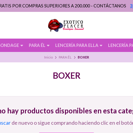
RATIS POR COMPRAS SUPERIORES A 200.000 - CONTÁCTANOS
3
BONDAGE
PARA ÉL
LENCERÍA PARA ELLA
LENCERÍA P
Inicio
PARA ÉL
BOXER
BOXER
o hay productos disponibles en esta cate
uscar
de nuevo o sigue comprando haciendo clic en el botón