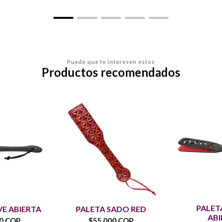
Puede que te interesen estos
Productos recomendados
PALET
VE ABIERTA
PALETA SADO RED
ABI
00 COP
$55.000 COP