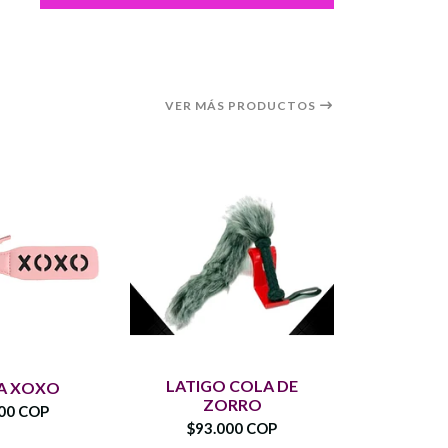
VER MÁS PRODUCTOS
LATIGO COLA DE
A XOXO
LATIGO
ZORRO
00 COP
$75.
$93.000 COP