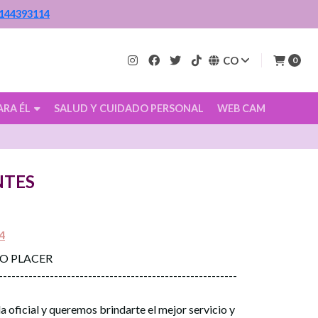
144393114
CO
0
ARA ÉL
SALUD Y CUIDADO PERSONAL
WEB CAM
NTES
4
CO PLACER
--------------------------------------------------------
a oficial y queremos brindarte el mejor servicio y