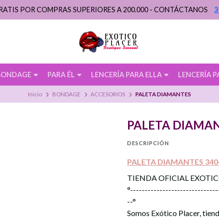
RATIS POR COMPRAS SUPERIORES A 200.000 - CONTÁCTANOS
3
BONDAGE
PARA ÉL
LENCERÍA PARA ELLA
LENCERÍA P
Inicio
BONDAGE
ACCESORIOS
PALETA DIAMANTES
PALETA DIAMA
DESCRIPCIÓN
PALETA DIAMANTES 340
TIENDA OFICIAL EXOTI
°------------------------------
--°
Somos Exótico Placer, tiend