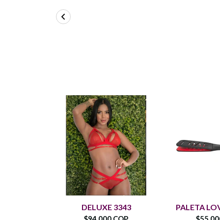
DELUXE 3343
PALETA LO
$94.000 COP
$55.0