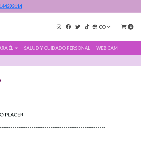
144393114
CO
0
ARA ÉL
SALUD Y CUIDADO PERSONAL
WEB CAM
O
CO PLACER
--------------------------------------------------------