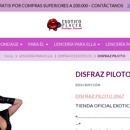
RATIS POR COMPRAS SUPERIORES A 200.000 - CONTÁCTANOS
3
BONDAGE
PARA ÉL
LENCERÍA PARA ELLA
LENCERÍA P
Inicio
LENCERÍA PARA ELLA
DISFRACES ERÓTICOS
DISFRAZ PILOTO
DISFRAZ PILOT
DESCRIPCIÓN
DISFRAZ PILOTO 2067
TIENDA OFICIAL EXOTI
°------------------------------
--°