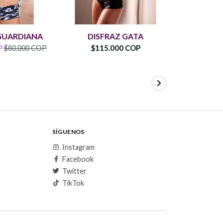
DI
GUARDIANA
DISFRAZ GATA
CASC
P
$115.000 COP
$80.000 COP
$110
SÍGUENOS
Instagram
Facebook
Twitter
TikTok