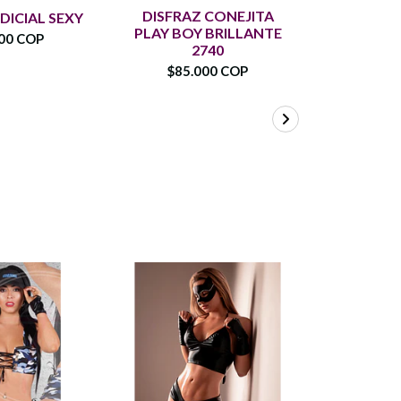
DISFRAZ CONEJITA
CONEJIT
DICIAL SEXY
PLAY BOY BRILLANTE
SEXY 
00 COP
2740
$90.
$85.000 COP