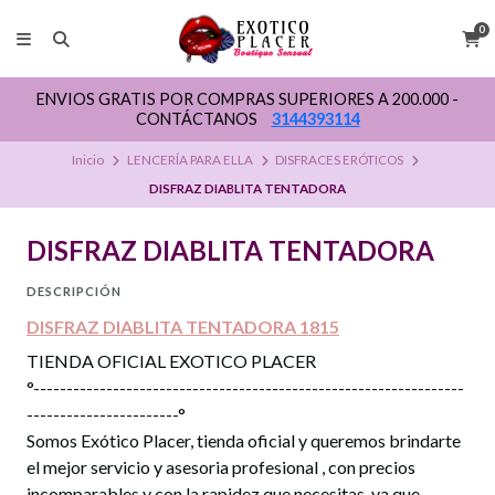
0
ENVIOS GRATIS POR COMPRAS SUPERIORES A 200.000 -
CONTÁCTANOS
3144393114
Inicio
LENCERÍA PARA ELLA
DISFRACES ERÓTICOS
DISFRAZ DIABLITA TENTADORA
DISFRAZ DIABLITA TENTADORA
DESCRIPCIÓN
DISFRAZ DIABLITA TENTADORA 1815
TIENDA OFICIAL EXOTICO PLACER
°-----------------------------------------------------------------
-----------------------°
Somos Exótico Placer, tienda oficial y queremos brindarte
el mejor servicio y asesoria profesional , con precios
incomparables y con la rapidez que necesitas, ya que