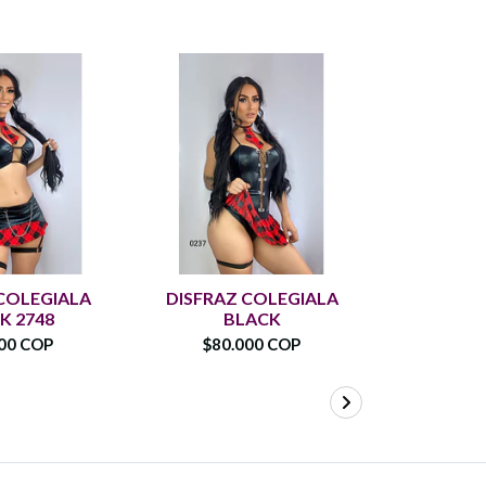
COLEGIALA
DISFRAZ COLEGIALA
DISFRAZ
K 2748
BLACK
HIGH
00 COP
$80.000 COP
$100