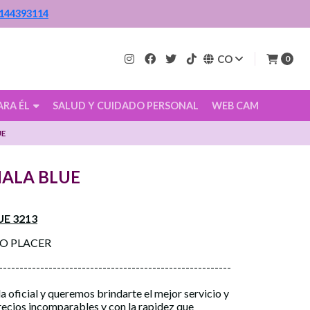
144393114
CO
0
ARA ÉL
SALUD Y CUIDADO PERSONAL
WEB CAM
UE
IALA BLUE
UE 3213
CO PLACER
--------------------------------------------------------
a oficial y queremos brindarte el mejor servicio y
precios incomparables y con la rapidez que