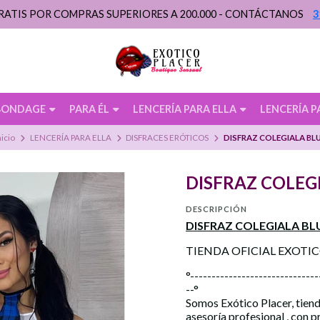
RATIS POR COMPRAS SUPERIORES A 200.000 - CONTÁCTANOS
3
BONDAGE
PARA ÉL
LENCERÍA PARA ELLA
LENCERÍA P
nicio
LENCERÍA PARA ELLA
DISFRACES ERÓTICOS
DISFRAZ COLEGIALA BL
DISFRAZ COLEG
DESCRIPCIÓN
DISFRAZ COLEGIALA BL
TIENDA OFICIAL EXOTI
°------------------------------
--°
Somos Exótico Placer, tiend
asesoría profesional , con 