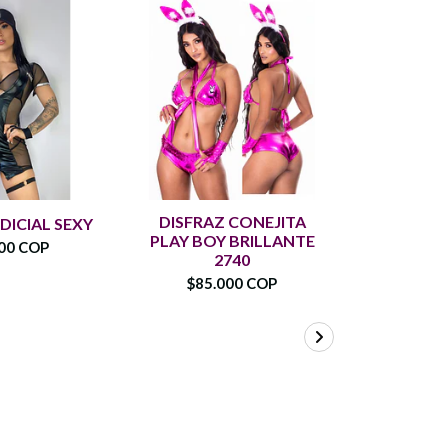
DISFRAZ CONEJITA
CONEJIT
DICIAL SEXY
PLAY BOY BRILLANTE
SEXY 
00 COP
2740
$90.
$85.000 COP