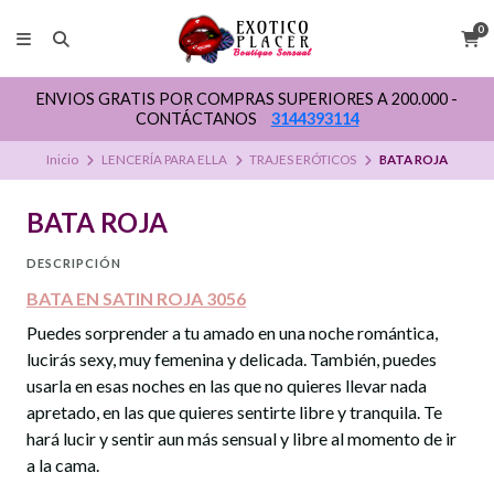
0
ENVIOS GRATIS POR COMPRAS SUPERIORES A 200.000 -
CONTÁCTANOS
3144393114
Inicio
LENCERÍA PARA ELLA
TRAJES ERÓTICOS
BATA ROJA
BATA ROJA
DESCRIPCIÓN
BATA EN SATIN ROJA 3056
Puedes sorprender a tu amado en una noche romántica,
lucirás sexy, muy femenina y delicada. También, puedes
usarla en esas noches en las que no quieres llevar nada
apretado, en las que quieres sentirte libre y tranquila. Te
hará lucir y sentir aun más sensual y libre al momento de ir
a la cama.